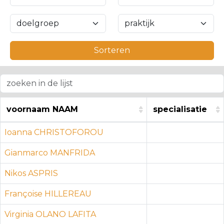
Sorteren
voornaam NAAM
specialisatie
voornaam NAAM
specialisatie
Ioanna CHRISTOFOROU
Gianmarco MANFRIDA
Nikos ASPRIS
Françoise HILLEREAU
Virginia OLANO LAFITA