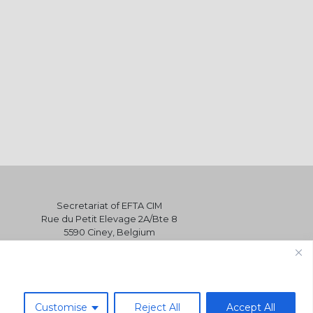
Secretariat of EFTA CIM
Rue du Petit Elevage 2A/Bte 8
5590 Ciney, Belgium
Tel. +32 496 22 22 96
secretariat@eftacim.org
Customise
Reject All
Accept All