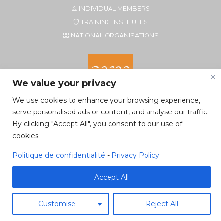
INDIVIDUAL MEMBERS
TRAINING INSTITUTES
NATIONAL ORGANISATIONS
We value your privacy
We use cookies to enhance your browsing experience,
serve personalised ads or content, and analyse our traffic.
By clicking "Accept All", you consent to our use of
Secretariat of EFTA CIM
cookies.
Rue du Petit Elevage 2A/Bte 8
5590 Ciney, Belgium
Politique de confidentialité
-
Privacy Policy
Tel. +32 496 22 22 96
secretariat@eftacim.org
Accept All
Customise
Reject All
©2026 eftacim.org
Web tools
&
Host
Pragmacom