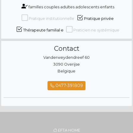
familles couples adultes adolescents enfants
Pratique institutionnelle
Pratique privée
Thérapeute familial·e
Praticien·ne systémique
Contact
Vanderweydendreef 60
3090 Overijse
Belgique
0477-391809
EFTA HOME