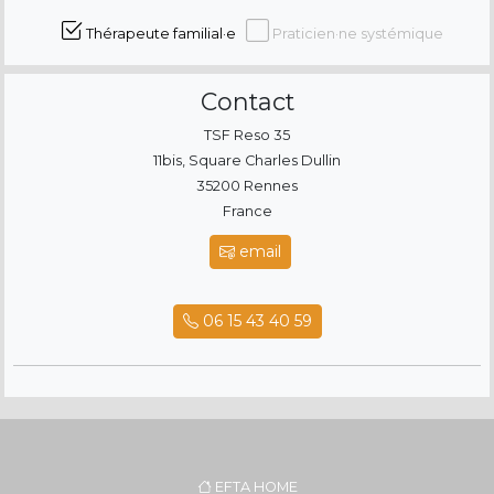
Thérapeute familial·e
Praticien·ne systémique
Contact
TSF Reso 35
11bis, Square Charles Dullin
35200 Rennes
France
email
06 15 43 40 59
EFTA HOME