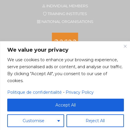
INDIVIDUAL MEMBERS
TRAINING INSTITUTES
NATIONAL ORGANISATIONS
We value your privacy
We use cookies to enhance your browsing experience,
serve personalised ads or content, and analyse our traffic.
By clicking "Accept All", you consent to our use of
Secretariat of EFTA CIM
cookies.
Rue du Petit Elevage 2A/Bte 8
5590 Ciney, Belgium
Politique de confidentialité
-
Privacy Policy
Tel. +32 496 22 22 96
secretariat@eftacim.org
Accept All
Customise
Reject All
©2026 eftacim.org
Web tools
&
Host
Pragmacom