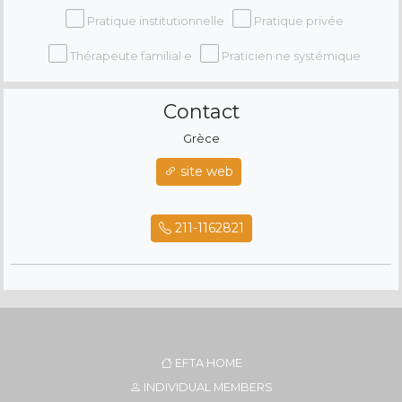
Pratique institutionnelle
Pratique privée
Thérapeute familial·e
Praticien·ne systémique
Contact
Grèce
site web
211-1162821
EFTA HOME
INDIVIDUAL MEMBERS