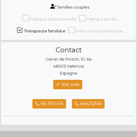
familles couples
Pratique institutionnelle
Pratique privée
Thérapeute familial·e
Praticien·ne systémique
Contact
Carrer de Pinzon, 10, 6a
46003 Valencia
Espagne
site web
96-3911416
644212545