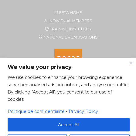
EFTA HOME
INDIVIDUAL MEMBERS
TRAINING INSTITUTES
NATIONAL ORGANISATIONS
We value your privacy
We use cookies to enhance your browsing experience,
serve personalised ads or content, and analyse our traffic.
By clicking "Accept All", you consent to our use of
Secretariat of EFTA CIM
cookies.
Rue du Petit Elevage 2A/Bte 8
5590 Ciney, Belgium
Politique de confidentialité
-
Privacy Policy
Tel. +32 496 22 22 96
secretariat@eftacim.org
Accept All