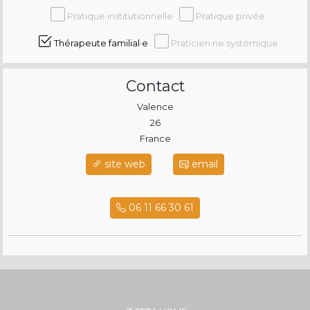
Pratique institutionnelle
Pratique privée
Thérapeute familial·e
Praticien·ne systémique
Contact
Valence
26
France
site web
email
06 11 66 30 61