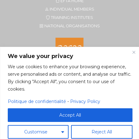
EFTA HOME
INDIVIDUAL MEMBERS
TRAINING INSTITUTES
NATIONAL ORGANISATIONS
We value your privacy
We use cookies to enhance your browsing experience,
serve personalised ads or content, and analyse our traffic.
By clicking "Accept All", you consent to our use of
Secretariat of EFTA CIM
cookies.
Rue du Petit Elevage 2A/Bte 8
5590 Ciney, Belgium
Politique de confidentialité
-
Privacy Policy
Tel. +32 496 22 22 96
secretariat@eftacim.org
Accept All
Customise
Reject All
©2026 eftacim.org
Web tools
&
Host
Pragmacom