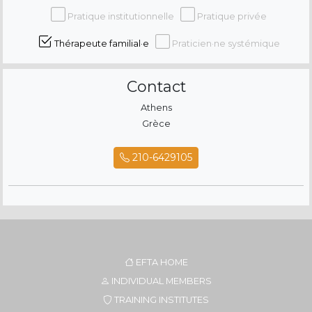
Pratique institutionnelle
Pratique privée
Thérapeute familial·e
Praticien·ne systémique
Contact
Athens
Grèce
210-6429105
EFTA HOME
INDIVIDUAL MEMBERS
TRAINING INSTITUTES