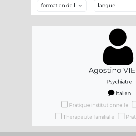
Agostino VIE
Psychiatre
Italien
Pratique institutionnelle
Thérapeute familial·e
Prat