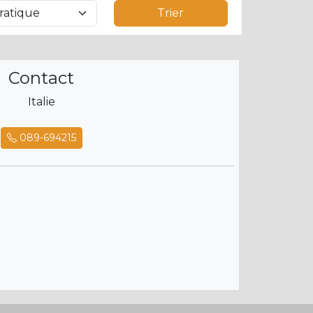
Trier
Contact
Italie
089-694215