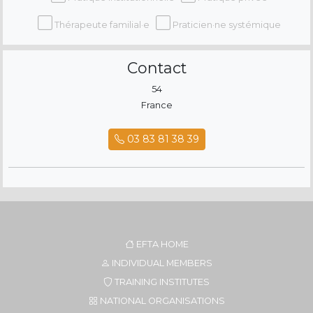
Thérapeute familial·e
Praticien·ne systémique
Contact
54
France
03 83 81 38 39
EFTA HOME
INDIVIDUAL MEMBERS
TRAINING INSTITUTES
NATIONAL ORGANISATIONS