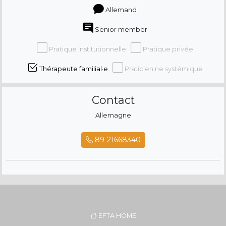
Allemand
Senior member
Pratique institutionnelle
Pratique privée
Thérapeute familial·e
Praticien·ne systémique
Contact
Allemagne
89-21668340
EFTA HOME