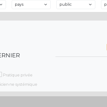
ERNIER
Pratique privée
icien·ne systémique