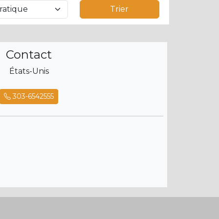
Trier
Contact
États-Unis
303-6542555