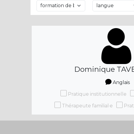
Dominique TAV
Anglais
Pratique institutionnelle
Thérapeute familial·e
Prat