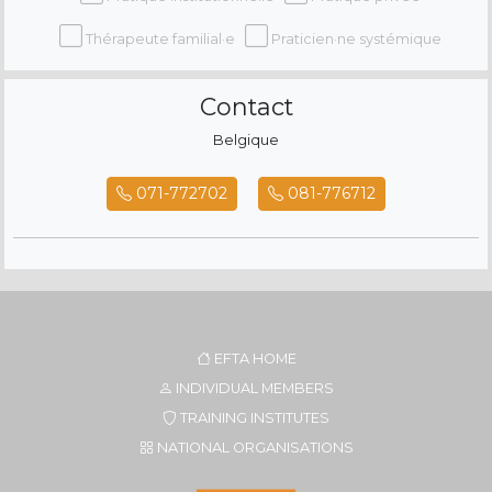
Thérapeute familial·e
Praticien·ne systémique
Contact
Belgique
071-772702
081-776712
EFTA HOME
INDIVIDUAL MEMBERS
TRAINING INSTITUTES
NATIONAL ORGANISATIONS