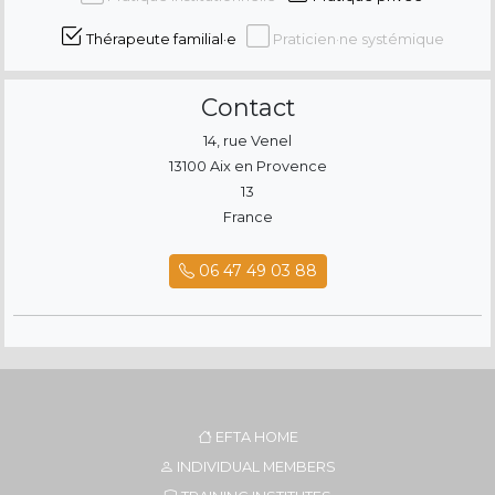
Thérapeute familial·e
Praticien·ne systémique
Contact
14, rue Venel
13100 Aix en Provence
13
France
06 47 49 03 88
EFTA HOME
INDIVIDUAL MEMBERS