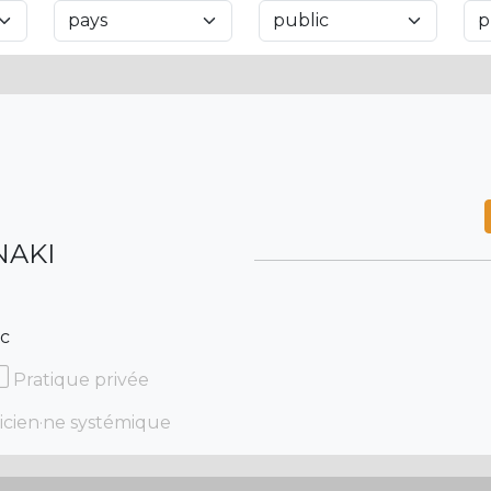
NAKI
ec
Pratique privée
icien·ne systémique