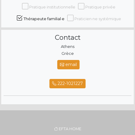
Pratique institutionnelle
Pratique privée
Thérapeute familial·e
Praticien·ne systémique
Contact
Athens
Grèce
email
222-1021227
EFTA HOME