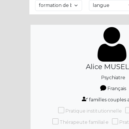
Alice MUSE
Psychiatre
Français
familles couples 
Pratique institutionnelle
Thérapeute familial·e
Prat