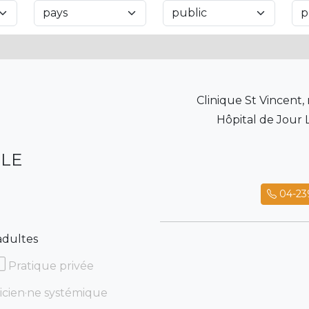
Clinique St Vincent,
Hôpital de Jour L
LLE
04-23
adultes
Pratique privée
icien·ne systémique