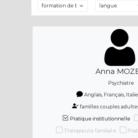
Anna MOZ
Psychiatre
Anglais, Français, Ital
familles couples adulte
Pratique institutionnelle
Thérapeute familial·e
Prat