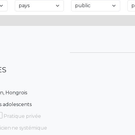
ES
ien, Hongrois
s adolescents
Pratique privée
icien·ne systémique