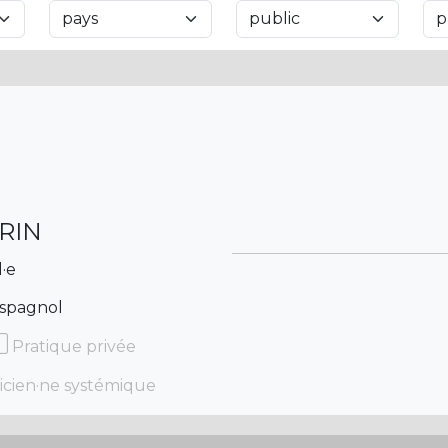
ARIN
l·e
Espagnol
Pratique privée
icien·ne systémique