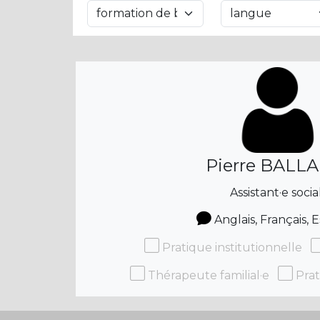
Pierre BALL
Assistant·e socia
Anglais, Français, 
Pratique institutionnelle
Thérapeute familial·e
Prat