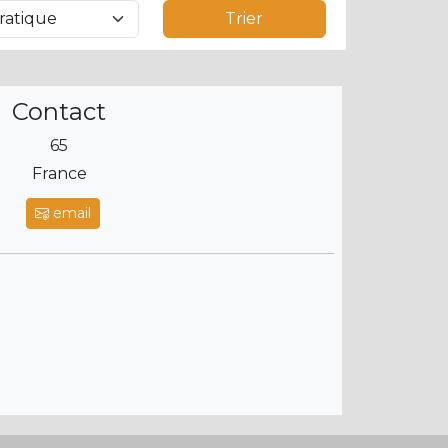
Trier
Contact
65
France
email