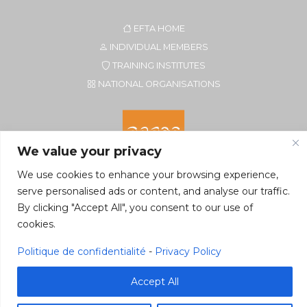
EFTA HOME
INDIVIDUAL MEMBERS
TRAINING INSTITUTES
NATIONAL ORGANISATIONS
We value your privacy
We use cookies to enhance your browsing experience,
serve personalised ads or content, and analyse our traffic.
By clicking "Accept All", you consent to our use of
Secretariat of EFTA CIM
cookies.
Rue du Petit Elevage 2A/Bte 8
5590 Ciney, Belgium
Politique de confidentialité
-
Privacy Policy
Tel. +32 496 22 22 96
secretariat@eftacim.org
Accept All