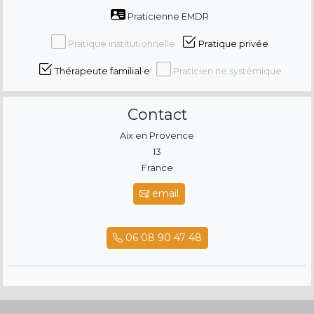
Praticienne EMDR
Pratique institutionnelle
Pratique privée
Thérapeute familial·e
Praticien·ne systémique
Contact
Aix en Provence
13
France
email
06 08 90 47 48