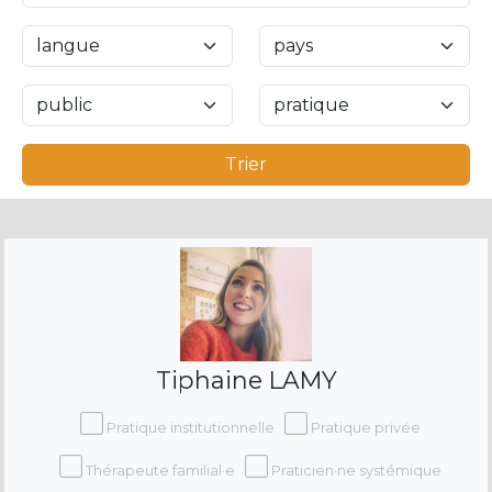
Trier
Tiphaine LAMY
Pratique institutionnelle
Pratique privée
Thérapeute familial·e
Praticien·ne systémique