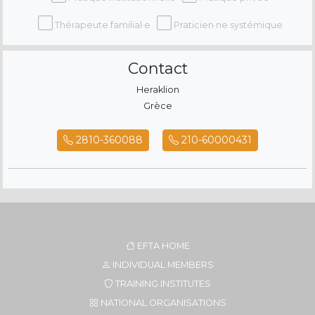
Thérapeute familial·e
Praticien·ne systémique
Contact
Heraklion
Grèce
2810-360088
210-60000431
EFTA HOME
INDIVIDUAL MEMBERS
TRAINING INSTITUTES
NATIONAL ORGANISATIONS