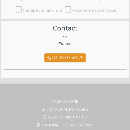
Thérapeute familial·e
Praticien·ne systémique
Contact
59
France
03 20 07 48 75
EFTA HOME
INDIVIDUAL MEMBERS
TRAINING INSTITUTES
NATIONAL ORGANISATIONS