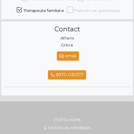
Thérapeute familial·e
Praticien·ne systémique
Contact
Athens
Grèce
email
6970-030317
EFTA HOME
INDIVIDUAL MEMBERS