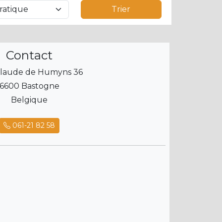
Trier
Contact
laude de Humyns 36
6600 Bastogne
Belgique
061-21 82 58