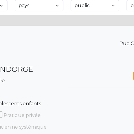
Rue C
AINDORGE
l·e
olescents enfants
Pratique privée
icien·ne systémique