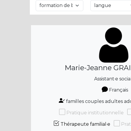
Marie-Jeanne GR
Assistant·e socia
Français
familles couples adultes ad
Pratique institutionnelle
Thérapeute familial·e
Prat