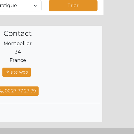
Trier
Contact
Montpellier
34
France
site web
06 27 77 27 79