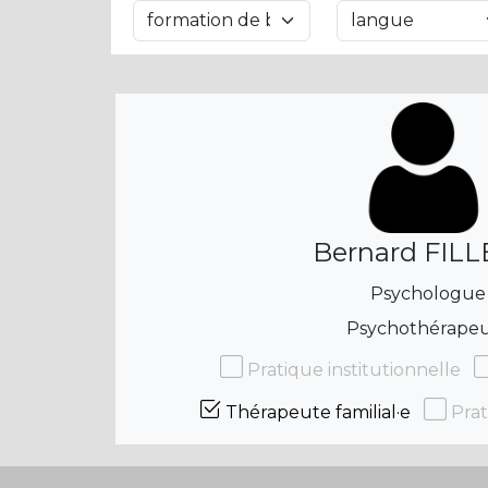
Bernard FIL
Psychologue
Psychothérape
Pratique institutionnelle
Thérapeute familial·e
Prat