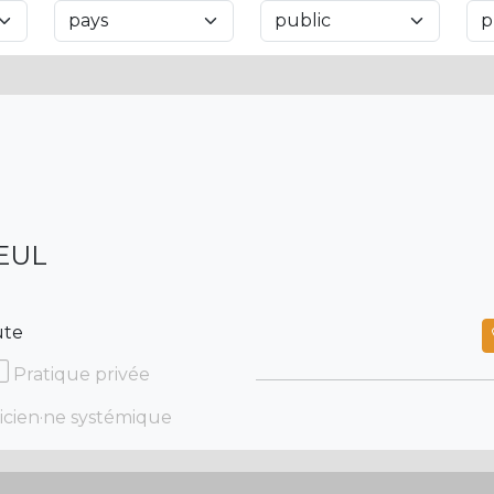
LEUL
ute
Pratique privée
icien·ne systémique