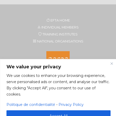
EFTA HOME
INDIVIDUAL MEMBERS
TRAINING INSTITUTES
NATIONAL ORGANISATIONS
We value your privacy
We use cookies to enhance your browsing experience,
serve personalised ads or content, and analyse our traffic.
By clicking "Accept All", you consent to our use of
Secretariat of EFTA CIM
cookies.
Rue du Petit Elevage 2A/Bte 8
5590 Ciney, Belgium
Politique de confidentialité
-
Privacy Policy
Tel. +32 496 22 22 96
secretariat@eftacim.org
Accept All