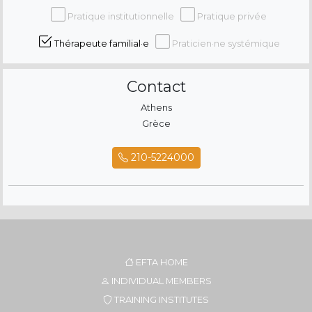
Pratique institutionnelle
Pratique privée
Thérapeute familial·e
Praticien·ne systémique
Contact
Athens
Grèce
210-5224000
EFTA HOME
INDIVIDUAL MEMBERS
TRAINING INSTITUTES