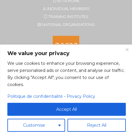
EFTA HOME
INDIVIDUAL MEMBERS
TRAINING INSTITUTES
NATIONAL ORGANISATIONS
We value your privacy
We use cookies to enhance your browsing experience,
serve personalised ads or content, and analyse our traffic.
By clicking "Accept All", you consent to our use of
Secretariat of EFTA CIM
cookies.
Rue du Petit Elevage 2A/Bte 8
5590 Ciney, Belgium
Politique de confidentialité
-
Privacy Policy
Tel. +32 496 22 22 96
secretariat@eftacim.org
Accept All
Customise
Reject All
©2026 eftacim.org
Web tools
&
Host
Pragmacom