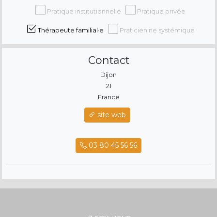
Pratique institutionnelle
Pratique privée
Thérapeute familial·e
Praticien·ne systémique
Contact
Dijon
21
France
site web
03 80 45 56 56