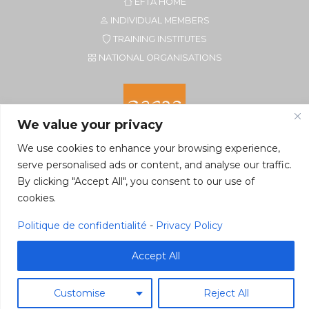
EFTA HOME
INDIVIDUAL MEMBERS
TRAINING INSTITUTES
NATIONAL ORGANISATIONS
We value your privacy
We use cookies to enhance your browsing experience,
serve personalised ads or content, and analyse our traffic.
By clicking "Accept All", you consent to our use of
Secretariat of EFTA CIM
cookies.
Rue du Petit Elevage 2A/Bte 8
5590 Ciney, Belgium
Politique de confidentialité
-
Privacy Policy
Tel. +32 496 22 22 96
secretariat@eftacim.org
Accept All
Customise
Reject All
©2026 eftacim.org
Web tools
&
Host
Pragmacom