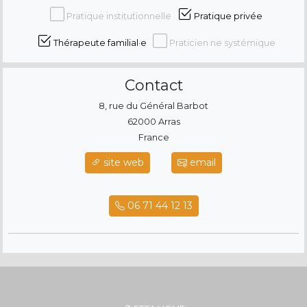
Pratique institutionnelle
Pratique privée
Thérapeute familial·e
Praticien·ne systémique
Contact
8, rue du Général Barbot
62000 Arras
France
site web
email
06 71 44 12 13