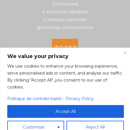
EFTA HOME
INDIVIDUAL MEMBERS
TRAINING INSTITUTES
NATIONAL ORGANISATIONS
We value your privacy
We use cookies to enhance your browsing experience,
serve personalised ads or content, and analyse our traffic.
By clicking "Accept All", you consent to our use of
Secretariat of EFTA CIM
cookies.
Rue du Petit Elevage 2A/Bte 8
5590 Ciney, Belgium
Politique de confidentialité
-
Privacy Policy
Tel. +32 496 22 22 96
secretariat@eftacim.org
Accept All
Customise
Reject All
©2026 eftacim.org
Web tools
&
Host
Pragmacom