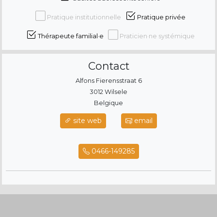
Pratique institutionnelle
Pratique privée
Thérapeute familial·e
Praticien·ne systémique
Contact
Alfons Fierensstraat 6
3012 Wilsele
Belgique
site web
email
0466-149285