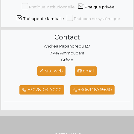
Pratique institutionnelle
Pratique privée
Thérapeute familial·e
Praticien·ne systémique
Contact
Andrea Papandreou 127
71414 Ammoudara
Grèce
site web
email
+302810317000
+306948765660