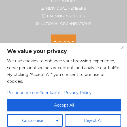
EFTA HOME
INDIVIDUAL MEMBERS
TRAINING INSTITUTES
NATIONAL ORGANISATIONS
We value your privacy
We use cookies to enhance your browsing experience,
serve personalised ads or content, and analyse our traffic.
By clicking "Accept All", you consent to our use of
Secretariat of EFTA CIM
cookies.
Rue du Petit Elevage 2A/Bte 8
5590 Ciney, Belgium
Politique de confidentialité
-
Privacy Policy
Tel. +32 496 22 22 96
secretariat@eftacim.org
Accept All
Customise
Reject All
©2026 eftacim.org
Web tools
&
Host
Pragmacom