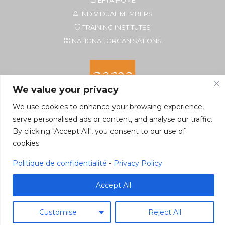
EFTA HOME
INDIVIDUAL MEMBERS
TRAINING INSTITUTES
NATIONAL ORGANISATIONS
We value your privacy
We use cookies to enhance your browsing experience,
serve personalised ads or content, and analyse our traffic.
By clicking "Accept All", you consent to our use of
Secretariat of EFTA CIM
cookies.
Rue du Petit Elevage 2A/Bte 8
5590 Ciney, Belgium
Politique de confidentialité
-
Privacy Policy
Tel. +32 496 22 22 96
secretariat@eftacim.org
Accept All
Customise
Reject All
©2026 eftacim.org
Web tools
&
Host
Pragmacom