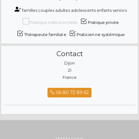
familles couples adultes adolescents enfants seniors
Pratique institutionnelle
Pratique privée
Thérapeute familial·e
Praticien·ne systémique
Contact
Dijon
21
France
06 80 72 89 62