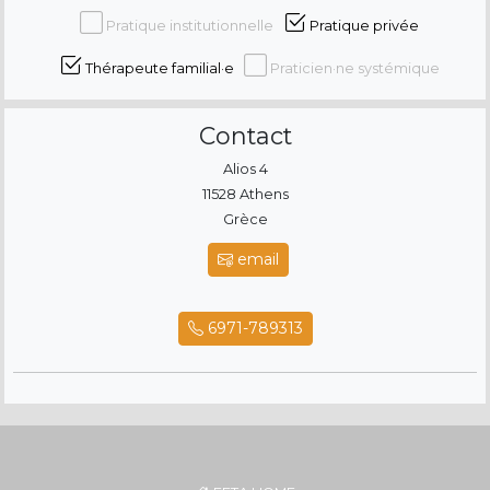
Pratique institutionnelle
Pratique privée
Thérapeute familial·e
Praticien·ne systémique
Contact
Alios 4
11528 Athens
Grèce
email
6971-789313