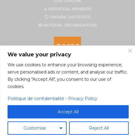
EFTA HOME
INDIVIDUAL MEMBERS
TRAINING INSTITUTES
NATIONAL ORGANISATIONS
We value your privacy
We use cookies to enhance your browsing experience,
serve personalised ads or content, and analyse our traffic.
By clicking "Accept All", you consent to our use of
Secretariat of EFTA CIM
cookies.
Rue du Petit Elevage 2A/Bte 8
5590 Ciney, Belgium
Politique de confidentialité
-
Privacy Policy
Tel. +32 496 22 22 96
secretariat@eftacim.org
Accept All
Customise
Reject All
©2026 eftacim.org
Web tools
&
Host
Pragmacom