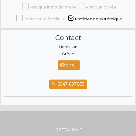
Pratique institutionnelle
Pratique privée
Thérapeute familial·e
Praticien·ne systémique
Contact
Heraklion
Grèce
email
6947-697853
EFTA HOME