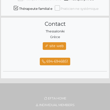
Thérapeute familial·e
Praticien·ne systémique
Contact
Thessaloniki
Grèce
site web
694-6946851
EFTA HOME
INDIVIDUAL MEMBERS