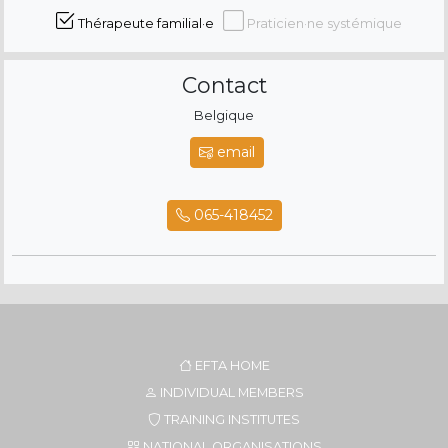
Thérapeute familial·e
Praticien·ne systémique
Contact
Belgique
email
065-418452
EFTA HOME
INDIVIDUAL MEMBERS
TRAINING INSTITUTES
NATIONAL ORGANISATIONS