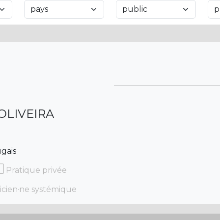
OLIVEIRA
ugais
Pratique privée
icien·ne systémique