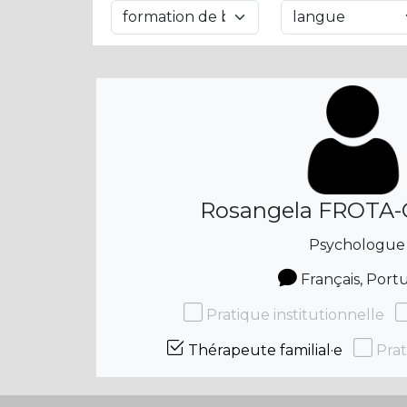
Rosangela FROTA-
Psychologue
Français, Port
Pratique institutionnelle
Thérapeute familial·e
Prat