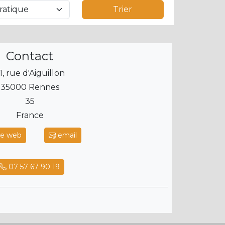
Trier
Contact
1, rue d'Aiguillon
35000 Rennes
35
France
te web
email
07 57 67 90 19