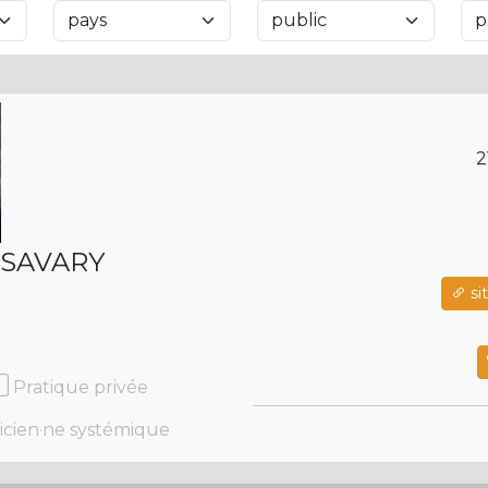
2
-SAVARY
si
Pratique privée
icien·ne systémique