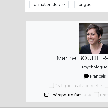
Marine BOUDIER
Psychologue
Français
Pratique institutionnelle
Thérapeute familial·e
Prat