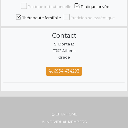
Pratique institutionnelle
Pratique privée
Thérapeute familial·e
Praticien·ne systémique
Contact
S. Donta 12
11742 Athens
Grèce
6934-434293
EFTA HOME
INDIVIDUAL MEMBERS