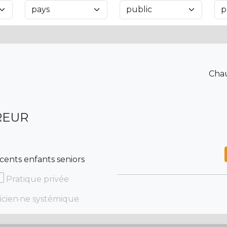
Chau
REUR
cents enfants seniors
Pratique privée
icien·ne systémique