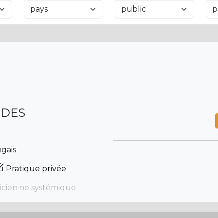
NDES
ugais
Pratique privée
icien·ne systémique