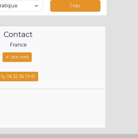
Trier
Contact
France
site web
06 52 36 19 61