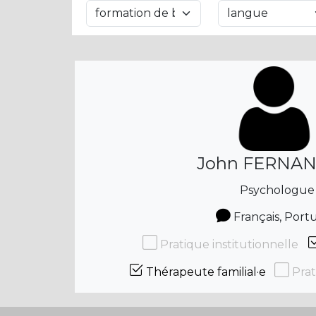
John FERNA
Psychologue
Français, Port
Pratique institutionnelle
Thérapeute familial·e
Prat