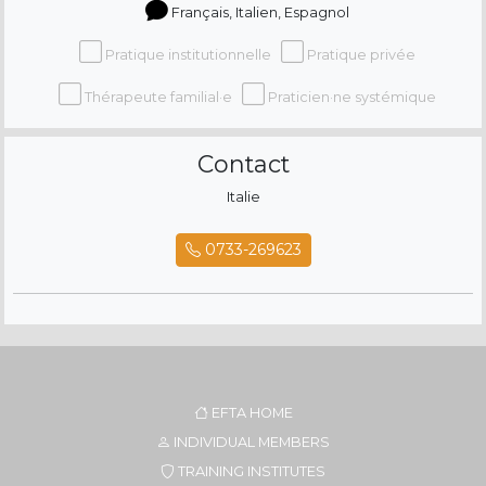
Français, Italien, Espagnol
Pratique institutionnelle
Pratique privée
Thérapeute familial·e
Praticien·ne systémique
Contact
Italie
0733-269623
EFTA HOME
INDIVIDUAL MEMBERS
TRAINING INSTITUTES