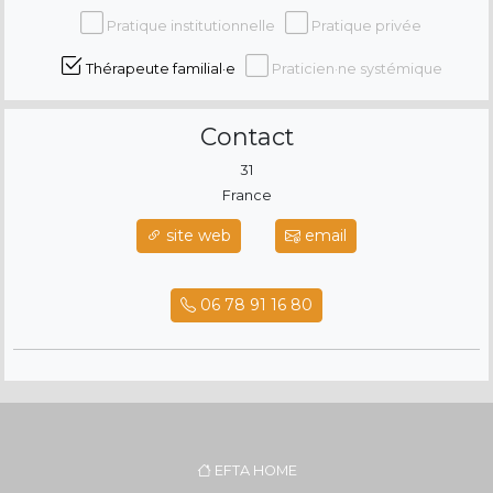
Pratique institutionnelle
Pratique privée
Thérapeute familial·e
Praticien·ne systémique
Contact
31
France
site web
email
06 78 91 16 80
EFTA HOME