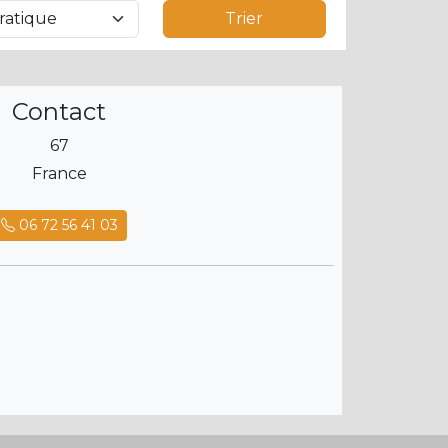
Trier
Contact
67
France
06 72 56 41 03