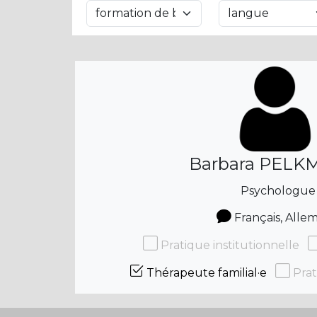
Barbara PEL
Psychologue
Français, Alle
Pratique institutionnelle
Thérapeute familial·e
Prat