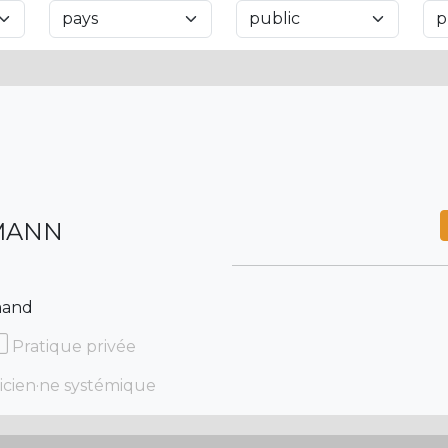
KMANN
mand
Pratique privée
icien·ne systémique