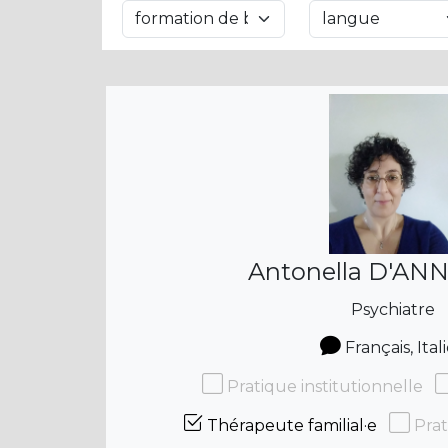
Antonella D'AN
Psychiatre
Français, Ital
Pratique institutionnelle
Thérapeute familial·e
Prat