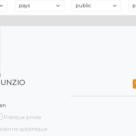
NUNZIO
ien
Pratique privée
icien·ne systémique