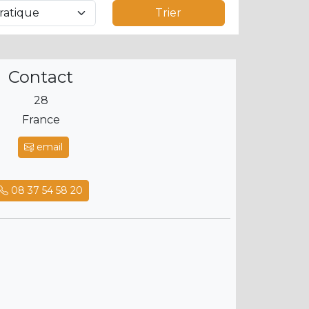
Trier
Contact
28
France
email
08 37 54 58 20