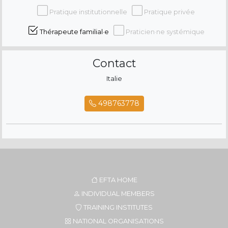
Pratique institutionnelle
Pratique privée
Thérapeute familial·e
Praticien·ne systémique
Contact
Italie
498763778
EFTA HOME
INDIVIDUAL MEMBERS
TRAINING INSTITUTES
NATIONAL ORGANISATIONS