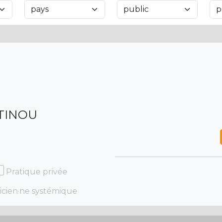
TINOU
Pratique privée
icien·ne systémique