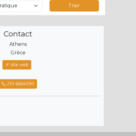
Trier
Contact
Athens
Grèce
site web
210-6654090