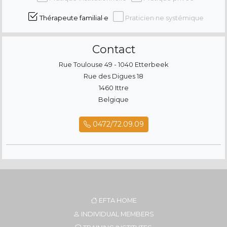
Thérapeute familial·e
Praticien·ne systémique
Contact
Rue Toulouse 49 - 1040 Etterbeek
Rue des Digues 18
1460 Ittre
Belgique
0472/72.09.09
EFTA HOME
INDIVIDUAL MEMBERS