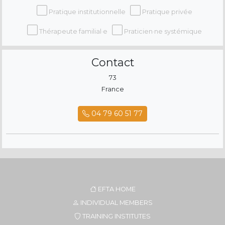
Pratique institutionnelle
Pratique privée
Thérapeute familial·e
Praticien·ne systémique
Contact
73
France
04 79 60 51 77
EFTA HOME
INDIVIDUAL MEMBERS
TRAINING INSTITUTES